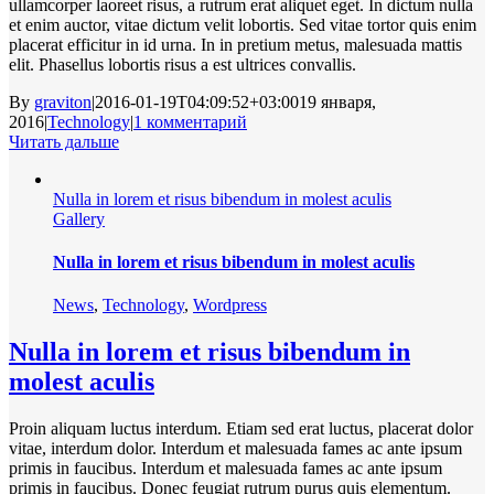
ullamcorper laoreet risus, a rutrum erat aliquet eget. In dictum nulla
et enim auctor, vitae dictum velit lobortis. Sed vitae tortor quis enim
placerat efficitur in id urna. In in pretium metus, malesuada mattis
elit. Phasellus lobortis risus a est ultrices convallis.
By
graviton
|
2016-01-19T04:09:52+03:00
19 января,
2016
|
Technology
|
1 комментарий
Читать дальше
Nulla in lorem et risus bibendum in molest aculis
Gallery
Nulla in lorem et risus bibendum in molest aculis
News
,
Technology
,
Wordpress
Nulla in lorem et risus bibendum in
molest aculis
Proin aliquam luctus interdum. Etiam sed erat luctus, placerat dolor
vitae, interdum dolor. Interdum et malesuada fames ac ante ipsum
primis in faucibus. Interdum et malesuada fames ac ante ipsum
primis in faucibus. Donec feugiat rutrum purus quis elementum.