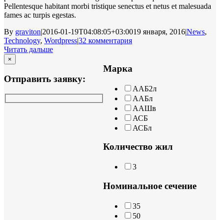
Pellentesque habitant morbi tristique senectus et netus et malesuada
fames ac turpis egestas.
By
graviton
|
2016-01-19T04:08:05+03:00
19 января, 2016
|
News
,
Technology
,
Wordpress
|
32 комментария
Читать дальше
×
Марка
Отправить заявку:
ААБ2л
ААБл
ААШв
АСБ
АСБл
Количество жил
3
Номинальное сечение
35
50