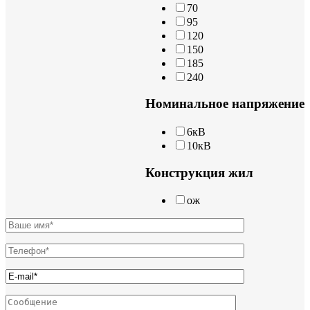
70
95
120
150
185
240
Номинальное напряжение
6кВ
10кВ
Конструкция жил
ож