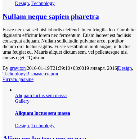
Design
,
Technology
Nullam neque sapien pharetra
Fusce nec erat sed nisl lobortis eleifend. In eu fringilla leo. Curabitur
dignissim efficitur lorem nec fermentum. Etiam laoreet est facilisis
consequat aliquam. Nullam sollicitudin pulvinar arcu, porttitor
dictum orci luctus sagittis. Fusce vestibulum nibh augue, ut luctus
urna feugiat eu. Mauris aliquet dictum sem, vel pellentesque nisi
cursus eget. "Quisque
By
graviton
|
2016-01-19T21:39:10+03:00
19 января, 2016
|
Design
,
Technology
|
3 комментария
Читать дальше
Aliquam luctus sem massa
Gallery
Aliquam luctus sem massa
Design
,
Technology
Aliquam luctus sem massa